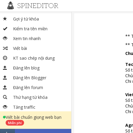
Gợi ý từ khóa
Kiểm tra tên miền
** 
Xem tin nhanh
** 
Viết bài
Chu
KT sao chép nội dung
Te
Đăng lên blog
Số 
Chủ
Đăng lên Blogger
Chi
Đăng lên forum
Vi
Thứ hạng từ khóa
Số 
Chủ
Tăng traffic
Chi
Viết bài chuẩn giọng web bạn
Miễn phí
Agr
Số 