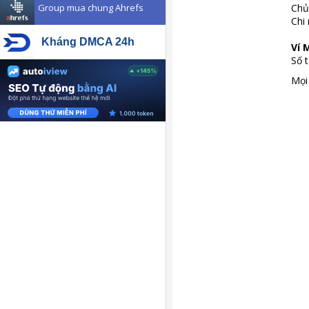
Group mua chung Ahrefs
Chủ
Chi
Kháng DMCA 24h
Ví
Số 
Mọi