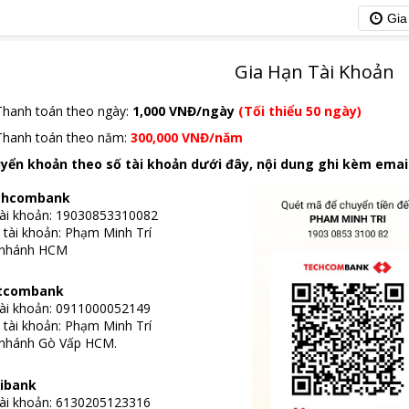
Gia
Gia Hạn Tài Khoản
Thanh toán theo ngày:
1,000 VNĐ/ngày
(Tối thiểu 50 ngày)
Thanh toán theo năm:
300,000 VNĐ/năm
yển khoản theo số tài khoản dưới đây, nội dung ghi kèm emai
chcombank
tài khoản: 19030853310082
 tài khoản: Phạm Minh Trí
 nhánh HCM
etcombank
tài khoản: 0911000052149
 tài khoản: Phạm Minh Trí
 nhánh Gò Vấp HCM.
ibank
tài khoản: 6130205123316